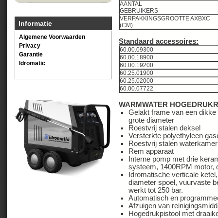
AANTAL
GEBRUIKER
VERPAKKINGSGROOTTE AXBXC
Informatie
(CM)
Algemene Voorwaarden
Standaard accessoires:
Privacy
60.00.09300
Garantie
60.00.18900
Idromatic
60.00.19200
60.25.01900
60.25.02000
60.00.07722
WARMWATER HOGEDRUKR
Gelakt frame van een dikke 
grote diameter
Roestvrij stalen deksel
Versterkte polyethyleen gaso
Roestvrij stalen waterkamer
Rem apparaat
Interne pomp met drie kera
systeem, 1400RPM motor, on
Idromatische verticale kete
diameter spoel, vuurvaste b
werkt tot 250 bar.
Automatisch en programmee
Afzuigen van reinigingsmidd
Hogedrukpistool met draaik