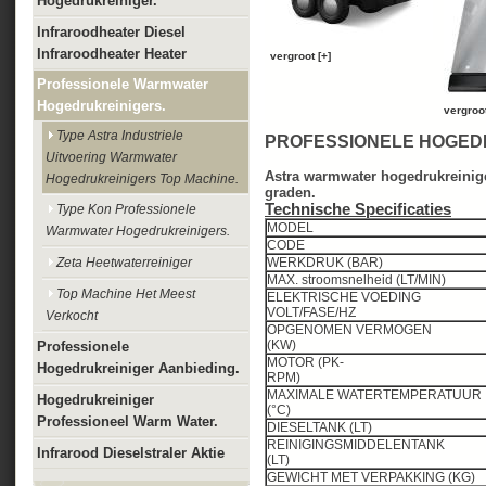
Hogedrukreiniger.
Infraroodheater Diesel
Infraroodheater Heater
vergroot [+]
Professionele Warmwater
Hogedrukreinigers.
vergroot
Type Astra Industriele
PROFESSIONELE HOGED
Uitvoering Warmwater
Astra warmwater hogedrukreinige
Hogedrukreinigers Top Machine.
graden.
Technische Specificaties
Type Kon Professionele
MODEL
Warmwater Hogedrukreinigers.
CODE
Zeta Heetwaterreiniger
WERKDRUK (BAR
MAX. stroomsnelheid (L
Top Machine Het Meest
ELEKTRISCHE VOEDING
VOLT/FASE/HZ
Verkocht
OPGENOMEN VERMOGEN
(KW)
Professionele
MOTOR (PK-
Hogedrukreiniger Aanbieding.
RPM)
MAXIMALE WATERTEMPERATUUR
Hogedrukreiniger
(°C)
Professioneel Warm Water.
DIESELTANK (LT)
REINIGINGSMIDDELENTANK
Infrarood Dieselstraler Aktie
(LT)
GEWICHT MET VERPAKKIN