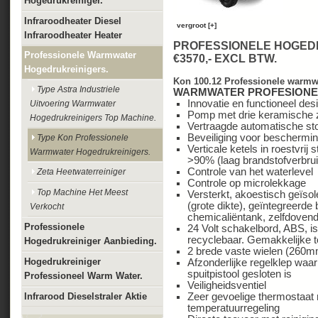
Hogedrukreiniger.
Infraroodheater Diesel
vergroot [+]
Infraroodheater Heater
PROFESSIONELE HOGEDR
Professionele Warmwater
€3570,- EXCL BTW.
Hogedrukreinigers.
Kon 100.12 Professionele warmw
Type Astra Industriele
WARMWATER PROFESIONE
Innovatie en functioneel des
Uitvoering Warmwater
Pomp met drie keramische 
Hogedrukreinigers Top Machine.
Vertraagde automatische st
Beveiliging voor beschermi
Type Kon Professionele
Verticale ketels in roestvri
Warmwater Hogedrukreinigers.
>90% (laag brandstofverbrui
Controle van het waterlevel
Zeta Heetwaterreiniger
Controle op microlekkage
Top Machine Het Meest
Versterkt, akoestisch geïso
(grote dikte), geïntegreerde
Verkocht
chemicaliëntank, zelfdoven
Professionele
24 Volt schakelbord, ABS, i
recyclebaar. Gemakkelijke 
Hogedrukreiniger Aanbieding.
2 brede vaste wielen (260
Hogedrukreiniger
Afzonderlijke regelklep waa
spuitpistool gesloten is
Professioneel Warm Water.
Veiligheidsventiel
Infrarood Dieselstraler Aktie
Zeer gevoelige thermostaat 
temperatuurregeling