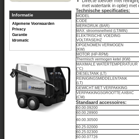
Directe toevoer met reinigi
met watertank in optie) me
Technische specificaties:
Informatie
MODEL
CODE
Algemene Voorwaarden
WERKDRUK (BAR
Privacy
MAX. stroomsnelheid (L
Garantie
ELEKTRISCHE VOEDING
VOLT/FASE/HZ
Idromatic
OPGENOMEN VERMOGEN
(KW)
MOTOR (HP-RPM)
Thermisch vermogen ketel (KW)
MAXIMALE WATERTEMPERATUUR
(°C)
DIESELTANK (LT)
REINIGINGSMIDDELENTANK
(LT)
GEWICHT MET VERPAKKING
VERPAKKINGSGROOTTE AXBXC
(CM)
Standaard accessoires:
60.00.09200
60.00.28900
60.00.30500
60.25.02000
60.25.02300
60.00.07726